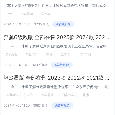
【车主之家 成都行情】 近日，通过对成都哈弗大狗车主实际成交价追踪，车主之家发现，哈弗大狗目前在售的3款车型最高优惠达2.50万元，实际成交价格为9.89-12.49万元，详见下表： 哈弗大狗...
哈弗
汽车导购
国产车
2024-11-19 04:34
3735 阅读
#极翰新闻
奔驰G级欧版 全部在售 2025款 2024款 2023款 2022款 2021款 2020款奔驰G级欧版提供试乘试驾 店内让利达53万元
今日，小编了解到近期奔驰G级欧版现车正在全系降价促销中，最高让利53万，现车限时降价，活动期间还赠送订车大礼包，惊喜不断，感兴趣的朋友欢迎来电咨询...
奔驰g级
奔驰汽车
奔驰
豪华车
汽车导购
2024-11-15 22:52
5517 阅读
#车行金融
坦途墨版 全部在售 2023款 2022款 2021款 2020款 2019款成都平行进口丰田坦途墨版让利直降4万 仅62万可入手
今日，小编了解到近期坦途墨版现车正在全系降价促销中，最高让利4万，现车限时降价，活动期间还赠送订车大礼包，惊喜不断，感兴趣的朋友欢迎来电咨询或者到...
丰田坦途
丰田
汽车导购
日本汽车
皮卡
2024-11-09 11:29
3983 阅读
#豪车改装