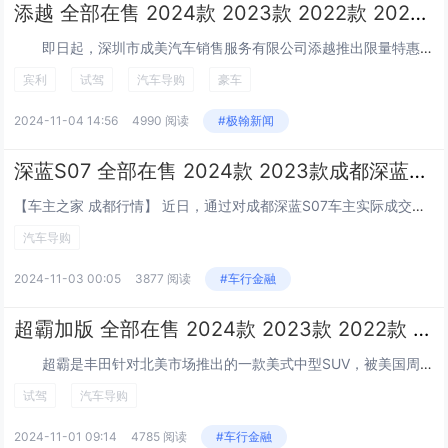
添越 全部在售 2024款 2023款 2022款 2021款 2018款 2017款宾利添越价格最低276万起 欢迎到店试驾
即日起，深圳市成美汽车销售服务有限公司添越推出限量特惠，全包售价最低275.50万起，致电咨询还能享受其他优惠政策及增值服务，喜欢这款车的朋友们可进一...
宾利
试驾
汽车导购
豪车
2024-11-04 14:56
4990 阅读
#极翰新闻
深蓝S07 全部在售 2024款 2023款成都深蓝S07优惠高达1.80万 仅13.99万可入手
【车主之家 成都行情】 近日，通过对成都深蓝S07车主实际成交价追踪，车主之家发现，深蓝S07目前在售的10款车型最高优惠达1.80万元，实际成交价格为13.99-19.79万元，详见下表： 深蓝...
汽车导购
2024-11-03 00:05
3877 阅读
#车行金融
超霸加版 全部在售 2024款 2023款 2022款 2021款 2020款 2019款2024新款超霸加版最高降13.8万 欢迎试乘试驾
超霸是丰田针对北美市场推出的一款美式中型SUV，被美国周刊评为最为可靠越野车型。它是一款完全独立的SUV，其车型特点也已经发展为一款具备有强大越野...
试驾
汽车导购
2024-11-01 09:14
4785 阅读
#车行金融