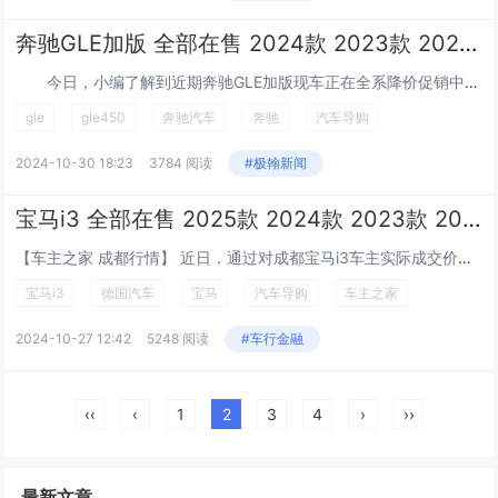
奔驰GLE加版 全部在售 2024款 2023款 2022款 2021款 2020款 2019款成都奔驰GLE加版降价27万
今日，小编了解到近期奔驰GLE加版现车正在全系降价促销中，最高让利27万，现车限时降价，活动期间还赠送订车大礼包，惊喜不断，感兴趣的朋友欢迎来电咨...
gle
gle450
奔驰汽车
奔驰
汽车导购
2024-10-30 18:23
3784 阅读
#极翰新闻
宝马i3 全部在售 2025款 2024款 2023款 2022款成都宝马i3降15.00万 最低仅售20.89万
【车主之家 成都行情】 近日，通过对成都宝马i3车主实际成交价追踪，车主之家发现，宝马i3目前在售的6款车型最高优惠达15.00万元，实际成交价格为20.89-26.39万元，详见下表： 宝马i3...
宝马i3
德国汽车
宝马
汽车导购
车主之家
2024-10-27 12:42
5248 阅读
#车行金融
‹‹
‹
1
2
3
4
›
››
最新文章