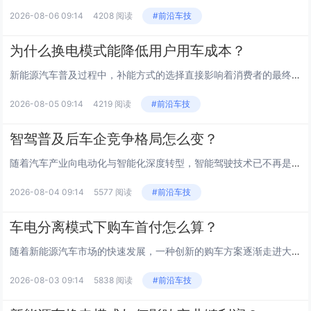
2026-08-06 09:14
4208 阅读
#前沿车技
为什么换电模式能降低用户用车成本？
新能源汽车普及过程中，补能方式的选择直接影响着消费者的最终支出。相较于传统的充电模式，车电分离的运营方案为车主提供了更为灵活的经济选择。许多用户在购车初期便发现，选择不包含电池的车辆版本，其落地价格显著低于同配置的整车购买方案，这直接减轻了...
2026-08-05 09:14
4219 阅读
#前沿车技
智驾普及后车企竞争格局怎么变？
随着汽车产业向电动化与智能化深度转型，智能驾驶技术已不再是高端车型的专属配置，而是逐渐成为衡量产品竞争力的核心指标。这一趋势正在深刻重塑汽车行业的竞争逻辑，传统的机械素质壁垒正在被软件算法与数据积累所取代，行业重心从制造驱动转向科技驱动。...
2026-08-04 09:14
5577 阅读
#前沿车技
车电分离模式下购车首付怎么算？
随着新能源汽车市场的快速发展，一种创新的购车方案逐渐走进大众视野，即车辆与电池分开购买的模式。这种方案的核心在于降低消费者的初始购车门槛，让购车变得更加灵活。对于关注资金流动性的用户而言，了解首期付款的具体构成至关重要。通常情况下，整车价格...
2026-08-03 09:14
5838 阅读
#前沿车技