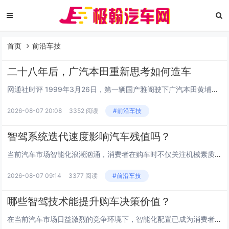
首页
前沿车技
二十八年后，广汽本田重新思考如何造车
网通社时评 1999年3月26日，第一辆国产雅阁驶下广汽本田黄埔工厂生产线。就在同一天，广汽本田第一家“四位一体”特约销售服务店在广州开业，整车销售、售后维修、零部件供应和信息反馈被放进同一家门店里。 二十六年后的2025年3月26日，广...
2026-08-07 20:08
3352 阅读
#前沿车技
智驾系统迭代速度影响汽车残值吗？
当前汽车市场智能化浪潮汹涌，消费者在购车时不仅关注机械素质，更看重电子架构的先进性。智能驾驶技术的更新频率已成为影响二手车定价的关键变量之一。许多车主担心，刚入手的新车因系统快速升级而迅速贬值，这种顾虑在新能源车型中尤为明显。随着算法模型的...
2026-08-07 09:14
3377 阅读
#前沿车技
哪些智驾技术能提升购车决策价值？
在当前汽车市场日益激烈的竞争环境下，智能化配置已成为消费者评估车辆性价比的核心维度之一。许多潜在车主在挑选座驾时，不再仅仅关注动力参数或空间表现，而是将目光投向了能够切实改善驾驶体验的智能辅助系统。真正具备高价值的智驾功能，应当能够在高频使...