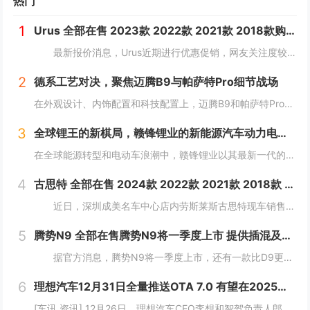
热门
1
Urus 全部在售 2023款 2022款 2021款 2018款购Urus享5.4万优惠 欢迎到店试驾
最新报价消息，Urus近期进行优惠促销，网友关注度较高，对Urus这款车型有兴趣的网友，可参考以下报价：...
2
德系工艺对决，聚焦迈腾B9与帕萨特Pro细节战场
在外观设计、内饰配置和科技配置上，迈腾B9和帕萨特Pro都有着一定的拥趸。作为B级车产品，两款车紧贴消费者需求，在同级别车型中都是性能翘楚。那么，该怎么选择呢？本文将对以上方面进行详细对比，为车友们提供选择建议。 风...
3
全球锂王的新棋局，赣锋锂业的新能源汽车动力电池革命
在全球能源转型和电动车浪潮中，赣锋锂业以其最新一代的动力电池产品——锋行电池，为市场带来了革新性的技术突破。这款高性能电芯不仅在能量密度、成组效率等关键性能指标上超越了行业标准，而且在安全性和环境适应性方面也设立了新的行业标杆。...
4
古思特 全部在售 2024款 2022款 2021款 2018款 2016款 2015款深圳成美名车中心劳斯莱斯古思特限时优惠 目前503万元起售
近日，深圳成美名车中心店内劳斯莱斯古思特现车销售，颜色可选，感兴趣的朋友可以到店咨询购买，详情见下表：...
5
腾势N9 全部在售腾势N9将一季度上市 提供插混及纯电版
据官方消息，腾势N9将一季度上市，还有一款比D9更大更强MPV将推出。新车定位大型旗舰SUV，将搭载易三方。 &nb...
6
理想汽车12月31日全量推送OTA 7.0 有望在2025年实现L3级自动驾驶
[车讯 资讯] 12月26日，理想汽车CEO李想和智驾负责人郎咸朋在直播中讲解了理想汽车在智驾方面的发展动向。理想汽车将在12月31日全量推送OTA 7.0给AD Max用户。按照理想现在的端到端+VLM体系继续迭代，有望在2025...