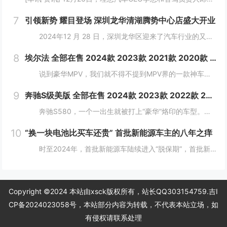
7
引领新势 耀目登场 深圳龙华清湖腾势中心店盛大开业
2024年12 月 28 日，深圳龙华区迎来了汽车行业的又一大盛事——深圳龙华清湖腾势中心盛大开业，标志着腾势品牌在深圳区域布局的进一步拓展，为满...
8
埃尔法 全部在售 2024款 2023款 2021款 2020款 2019款 2018款2024款国六丰田埃尔法酬宾让利 大空间合理布局
说到豪华MPV，我们就不得不提到MPV界的一款神车，那就是"丰田埃尔法"，丰田埃尔法拥有轿车般的舒适度，所以它一直以来都是作为各大公司企业的行政用车。埃尔法...
9
奔驰S级美版 全部在售 2024款 2023款 2022款 2021款 2019款 2018款成都迪兴行汽车平行进口奔驰S级价格最低146万起 售全国
奔驰S580，一个一出生就被打上“豪华”烙印的车型。新车简约又不失精致，大灯和尾灯的光带交相呼应，可以让司机更从容地驾驶车辆。 &nbs...
10
“换一块电池比买车还贵” 首批新能源车主的八年之痒
时至2024年，首批新能源车陆续进入“脱保期”，首批新能源汽车车主正陷入换车还是换电池的两难境地。想要更换老龄电池就将面临天价账单，换电费用甚至高于旧车残值，成为不少车主的烦恼。 工信部等部委明确规定，自2016年起，乘用车...
Copyright ©2024 本站由xsck版权所有，站长QQ303154759.
吉I
CP备2024023058号
，本站部分内容为转载，不代表本站立场，如
有侵权请联系处理