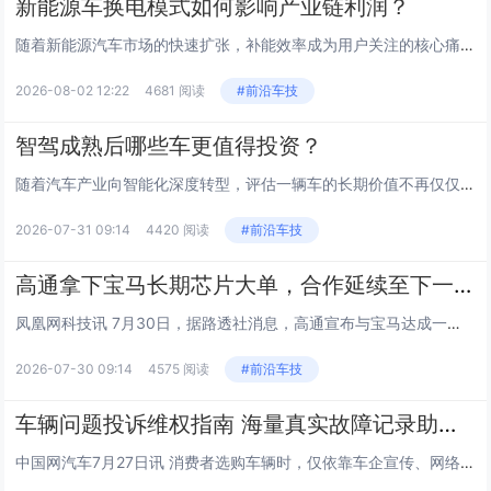
新能源车换电模式如何影响产业链利润？
随着新能源汽车市场的快速扩张，补能效率成为用户关注的核心痛点之一。在此背景下，换电模式作为一种高效的解决方案，正在重塑整个行业的商业逻辑。这种模式不仅仅是技术路径的选择，更是对产业链上下游利益分配格局的一次深刻调整。 对于上游电池制造商而...
2026-08-02 12:22
4681 阅读
#前沿车技
智驾成熟后哪些车更值得投资？
随着汽车产业向智能化深度转型，评估一辆车的长期价值不再仅仅依赖发动机与变速箱的传统机械素质。智能驾驶系统的成熟度已成为决定车辆保值率与使用体验的关键因素。当高阶辅助驾驶成为标配，具备持续进化能力的车型将在市场中占据更有利的位置。消费者在考量...
2026-07-31 09:14
4420 阅读
#前沿车技
高通拿下宝马长期芯片大单，合作延续至下一个十年
凤凰网科技讯 7月30日，据路透社消息，高通宣布与宝马达成一项长期合作协议，将在未来十年为宝马下一代数字座舱和高级驾驶辅助系统（ADAS）平台提供芯片及相关硬件基础设施，进一步扩大双方在智能汽车领域的合作。 根据双方公布的信息，此次合作将...
2026-07-30 09:14
4575 阅读
#前沿车技
车辆问题投诉维权指南 海量真实故障记录助力理性购车
中国网汽车7月27日讯 消费者选购车辆时，仅依靠车企宣传、网络测评，很难全面掌握车型真实问题。目前国内汽车消费维权渠道较为丰富，12315、12328 政务热线、各地消协是常规官方处置途径，中国网汽车质量投诉平台(https://315.a...