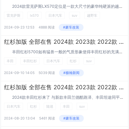
2024款雷克萨斯LX570定位是一款大尺寸的豪华纯硬派的越野车，那么这款车大家可以理解为陆巡的精装修版本，那么其性能出色品质也是很扎实的，那么还兼具了越野...
雷克萨斯
lx570
日本汽车
suv
越野车
2024-09-23 12:53
4888 阅读
#豪车改装
红杉加版 全部在售 2024款 2023款 2022款 2018款 2017款2024款丰田红杉TRD专业版国六绝版在售 买到即赚到！
丰田红杉5700如有猛兽一般的气质形象使得丰田红杉的充满了威慑力和霸气，侧面看红杉真的非常敦实很显肌肉感。红杉搭载了v8发动机，强劲的动力输出，良好的道路表...
丰田
丰田红杉
日本汽车
红杉
suv
2024-09-10 14:05
5039 阅读
#极翰新闻
红杉加版 全部在售 2024款 2023款 2022款 2018款 2017款气场超越陆巡，外挂备胎+车顶行李箱，2024红杉实拍，新潮又大气
2024款丰田红杉来了 与新款丰田兰德酷路泽、丰田坦途同平台生产，更换了全新更加硬朗犀利的外观，更加霸气。相比老款，新款车型线条更加犀利，少了老款那种圆润，...
日本汽车
红杉
陆巡
丰田
suv
2024-08-20 13:04
5461 阅读
#豪车改装