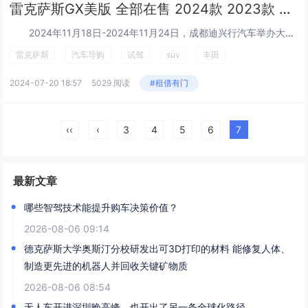
雷克萨斯GX美版 全部在售 2024款 2023款 2022款 2021款 2020款成都雷克萨斯GX美版目前售价95万起 欢迎上门试驾
2024年11月18日-2024年11月24日，成都迪兴行汽车举办大型走量促销活动，店内雷克萨斯GX美版限时降价促销，现车充足，颜色齐全，活动期间...
雷克萨斯
汽车导购
试驾
suv
丰田
2024-07-20 18:57
5029 阅读
#租借有门
‹‹
‹
3
4
5
6
7
最新文章
哪些智驾技术能提升购车决策价值？
2026-08-06 09:14
德克萨斯大学奥斯汀分校研发出可3D打印的材料 能修复人体、
制造更先进的机器人并回收关键矿物质
2026-08-06 08:54
无人车开进深圳晚高峰，也开出了另一条全球化路径