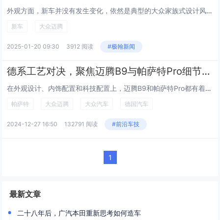
外观方面，新车并没有发生变化，依然是典型的大众家族式设计风格，整体造型稳重、大气。值得一提的是，新车还升级了18寸轮圈以及动态转向尾灯。 内饰方面，新车同样变化不大，继续配备8英寸液晶仪表盘以及9.2英寸中控屏。同时，新车还带...
新车
大众迈腾
2025-01-20 09:30
3912 阅读
#极翰新闻
德系工艺对决，聚焦迈腾B9与帕萨特Pro细节战场
在外观设计、内饰配置和科技配置上，迈腾B9和帕萨特Pro都有着一定的拥趸。作为B级车产品，两款车紧贴消费者需求，在同级别车型中都是性能翘楚。那么，该怎么选择呢？本文将对以上方面进行详细对比，为车友们提供选择建议。 风...
帕萨特
大众迈腾
大众汽车
德国汽车
2024-12-27 16:50
132791 阅读
#前沿车技
1
最新文章
二十八年后，广汽本田重新思考如何造车