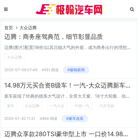
首页
大众迈腾
迈腾：商务座驾典范，细节彰显品质
迈腾(图片|配置|询价)以其沉稳大气的外观，成为商务出行的理想选择。前脸横幅式镀铬格栅与犀利大灯相连，拉宽视觉效果，尽显庄重；车身线条流畅，贯穿式的腰线搭配镀铬装饰条，优雅且富有力量感；车尾设计简洁大方，镀铬装饰条贯穿尾灯，提升整体精致感。...
大众迈腾
2025-07-09 07:49
4551 阅读
#极翰新闻
14.98万元买合资B级车！一汽-大众迈腾新车型上市
新车延续了经典的德系大气设计，全景大天窗、18寸大轮毂、动态转向尾灯等设计元素，不仅提升了整车的视觉美感，更赋予了车辆一种商务豪华的气质，展现出B级车应有的档次与气场。 新车在配置方面进行了全面升级，触控式三区独立空调、无钥匙进入系...
新车
大众迈腾
一汽大众
中国一汽
汽车导购
2025-01-20 11:21
4854 阅读
#豪车改装
迈腾众享款280TSI豪华型上市 一口价14.98万元