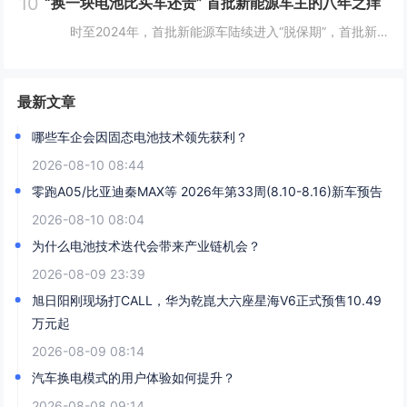
10
“换一块电池比买车还贵” 首批新能源车主的八年之痒
时至2024年，首批新能源车陆续进入“脱保期”，首批新能源汽车车主正陷入换车还是换电池的两难境地。想要更换老龄电池就将面临天价账单，换电费用甚至高于旧车残值，成为不少车主的烦恼。 工信部等部委明确规定，自2016年起，乘用车...
最新文章
哪些车企会因固态电池技术领先获利？
2026-08-10 08:44
零跑A05/比亚迪秦MAX等 2026年第33周(8.10-8.16)新车预告
2026-08-10 08:04
为什么电池技术迭代会带来产业链机会？
2026-08-09 23:39
旭日阳刚现场打CALL，华为乾崑大六座星海V6正式预售10.49
万元起
2026-08-09 08:14
汽车换电模式的用户体验如何提升？
2026-08-08 09:14