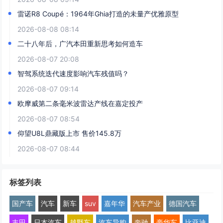
雷诺R8 Coupé：1964年Ghia打造的未量产优雅原型
2026-08-08 08:14
二十八年后，广汽本田重新思考如何造车
2026-08-07 20:08
智驾系统迭代速度影响汽车残值吗？
2026-08-07 09:14
欧摩威第二条毫米波雷达产线在嘉定投产
2026-08-07 08:54
仰望U8L鼎藏版上市 售价145.8万
2026-08-07 08:44
标签列表
国产车
汽车
新车
suv
嘉年华
汽车产业
德国汽车
丰田
日本汽车
越野车
汽车导购
奔驰
豪华车
比亚迪