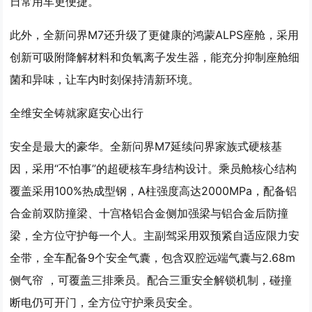
日常用车更便捷。
此外，全新问界M7还升级了更健康的鸿蒙ALPS座舱，采用
创新可吸附降解材料和负氧离子发生器，能充分抑制座舱细
菌和异味，让车内时刻保持清新环境。
全维安全铸就家庭安心出行
安全是最大的豪华。全新问界M7延续问界家族式硬核基
因，采用“不怕事”的超硬核车身结构设计。乘员舱核心结构
覆盖采用100%热成型钢，A柱强度高达2000MPa，配备铝
合金前双防撞梁、十宫格铝合金侧加强梁与铝合金后防撞
梁，全方位守护每一个人。主副驾采用双预紧自适应限力安
全带，全车配备9个安全气囊，包含双腔远端气囊与2.68m
侧气帘 ，可覆盖三排乘员。配合三重安全解锁机制，碰撞
断电仍可开门，全方位守护乘员安全。