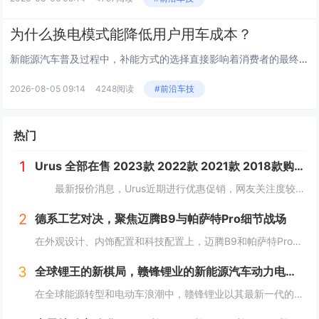
为什么换电模式能降低用户用车成本？
新能源汽车普及过程中，补能方式的选择直接影响着消费者的最终支出。相较于传统的充电模式，车电分离的运营方案为车主提供了更为...
2026-08-05 09:14
4248阅读
#前沿车技
热门
1
Urus 全部在售 2023款 2022款 2021款 2018款购Urus享5.4万优惠 欢迎到店试驾
最新报价消息，Urus近期进行优惠促销，网友关注度较高，对Urus这款车型有兴趣的网友，可参考以下报价：...
2
德系工艺对决，聚焦迈腾B9与帕萨特Pro细节战场
在外观设计、内饰配置和科技配置上，迈腾B9和帕萨特Pro都有着一定的拥趸。作为B级车产品，两款车紧贴消费者需求，在同级别车型中都是性能翘楚。那么，该怎么选择呢？本文将对以上方面进行详细对比，为车友们提供选择建议。 风...
3
全球锂王的新棋局，赣锋锂业的新能源汽车动力电池革命
在全球能源转型和电动车浪潮中，赣锋锂业以其最新一代的动力电池产品——锋行电池，为市场带来了革新性的技术突破。这款高性能电芯不仅在能量密度、成组效率等关键性能指标上超越了行业标准，而且在安全性和环境适应性方面也设立了新的行业标杆。...