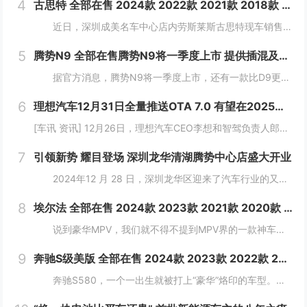
4
古思特 全部在售 2024款 2022款 2021款 2018款 2016款 2015款深圳成美名车中心劳斯莱斯古思特限时优惠 目前503万元起售
近日，深圳成美名车中心店内劳斯莱斯古思特现车销售，颜色可选，感兴趣的朋友可以到店咨询购买，详情见下表：...
5
腾势N9 全部在售腾势N9将一季度上市 提供插混及纯电版
据官方消息，腾势N9将一季度上市，还有一款比D9更大更强MPV将推出。新车定位大型旗舰SUV，将搭载易三方。 &nb...
6
理想汽车12月31日全量推送OTA 7.0 有望在2025年实现L3级自动驾驶
[车讯 资讯] 12月26日，理想汽车CEO李想和智驾负责人郎咸朋在直播中讲解了理想汽车在智驾方面的发展动向。理想汽车将在12月31日全量推送OTA 7.0给AD Max用户。按照理想现在的端到端+VLM体系继续迭代，有望在2025...
7
引领新势 耀目登场 深圳龙华清湖腾势中心店盛大开业
2024年12 月 28 日，深圳龙华区迎来了汽车行业的又一大盛事——深圳龙华清湖腾势中心盛大开业，标志着腾势品牌在深圳区域布局的进一步拓展，为满...
8
埃尔法 全部在售 2024款 2023款 2021款 2020款 2019款 2018款2024款国六丰田埃尔法酬宾让利 大空间合理布局
说到豪华MPV，我们就不得不提到MPV界的一款神车，那就是"丰田埃尔法"，丰田埃尔法拥有轿车般的舒适度，所以它一直以来都是作为各大公司企业的行政用车。埃尔法...
9
奔驰S级美版 全部在售 2024款 2023款 2022款 2021款 2019款 2018款成都迪兴行汽车平行进口奔驰S级价格最低146万起 售全国
奔驰S580，一个一出生就被打上“豪华”烙印的车型。新车简约又不失精致，大灯和尾灯的光带交相呼应，可以让司机更从容地驾驶车辆。 &nbs...