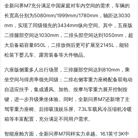
全新问界M7充分满足中国家庭对车内空间的需求，车辆的
长宽高分别为5080mm/1999mm/1780mm，轴距达3030
mm，实现了同级领先的3434mm纵向空间。其中，五座版
二排腿部空间达1030mm，二排头部空间达到1050mm，超
大后备箱容量850L，二排放倒后更可扩展至2145L，能轻
松装下婴儿车、露营装备等大件物品。
六座版侧重多人出行场景，三排腿部空间达到810mm，乘
坐空间与得房率领先同级；二排右侧零重力座椅配备双电动
自适应扶手，集成通风、加热、按摩与零重力展开控制按
键，进一步升级乘坐体验。同时，全新问界M7还新增了主
驾零重力座椅、后排吸顶娱乐屏、7.3L车载风冷压缩机冷暖
箱等丰富配置，充分满足不同用户需求。
智能座舱方面，全新问界M7同样实力卓越。16.1英寸3K中