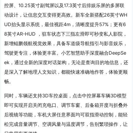
控屏、10.25英寸副驾屏以及17.3英寸后排娱乐屏的多屏联
动设计，让信息交互变得更高效。新车全新搭配26英寸WH
UD抬头显示系统，最佳视距4m，清晰度提升57%；更有6
8英寸AR-HUD ，驻车状态下三指左滑即可秒变私人影院，
新增鲲鹏领航视觉效果，具备车道级导航指引与影音娱乐，
驾驶更专注，体验更丰富。小艺智慧助手深度融合DeepSe
ek，通过全新的深度对话架构，无论是查询目的地信息，还
是深入了解地理人文知识，都能快速准确地作答，体验更顺
畅。
同时，车辆还支持3D车控桌面，点击中控屏幕车辆3D模型
即可实现开启关闭充电口、调节车窗、后备箱开度与折叠外
后视镜等功能，车机大屏任意界面均可双指滑动控制，能轻
松完成音量调节、空调风量与温度调节，告别繁琐操作，让