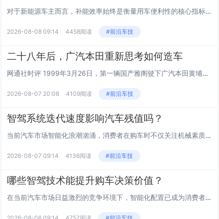
对于新能源车主而言，补能效率始终是衡量用车便利性的核心指标。换电技术作为一种高效的解决方案，其实际感受往往取决于站点布局...
2026-08-08 09:14
4458阅读
#前沿车技
二十八年后，广汽本田重新思考如何造车
网通社时评 1999年3月26日，第一辆国产雅阁驶下广汽本田黄埔工厂生产线。就在同一天，广汽本田第一家“四位一体”特约销...
2026-08-07 20:08
4109阅读
#前沿车技
智驾系统迭代速度影响汽车残值吗？
当前汽车市场智能化浪潮汹涌，消费者在购车时不仅关注机械素质，更看重电子架构的先进性。智能驾驶技术的更新频率已成为影响二手...
2026-08-07 09:14
4136阅读
#前沿车技
哪些智驾技术能提升购车决策价值？
在当前汽车市场日益激烈的竞争环境下，智能化配置已成为消费者评估车辆性价比的核心维度之一。许多潜在车主在挑选座驾时，不再仅...
2026-08-06 09:14
4757阅读
#前沿车技