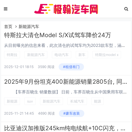
首页
新能源汽车
特斯拉大清仓Model S/X试驾车降价24万
从目前曝光的信息来看，此次清仓的试驾车均为2023款车型，涵盖Model S双电机全轮驱动版和Model X双电机全轮驱动版，行驶里程大多在1000-3000公里之间，属于典型的“准新车”范畴。价格方面，Model S试驾车起...
特斯拉
新能源汽车
电动汽车
新车
特斯拉model x
2025-12-01 18:15
3590 阅读
#租借有门
2025年9月份坦克400新能源销量2805台, 同比下降24.52%
【车界百晓生 销量数据】 日前，车界百晓生从中国乘用车联席会获得了最新公布的销量数据。2025年9月坦克400新能源销量为2805辆...
新能源
suv
新能源汽车
长城汽车
能源
2025-11-21 14:45
4690 阅读
#豪车改装
比亚迪汉加推版245km纯电续航+10C闪充，价格如何