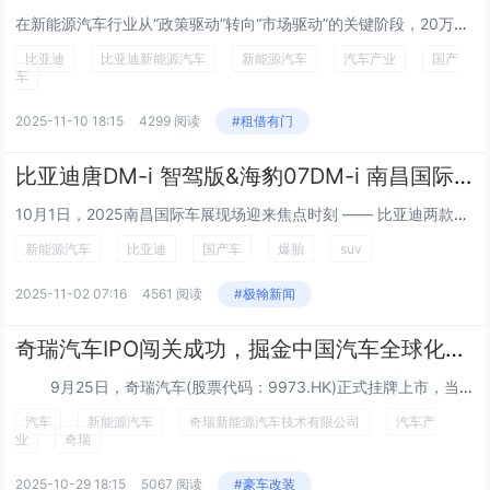
在新能源汽车行业从“政策驱动”转向“市场驱动”的关键阶段，20万级中高端轿车市场恰是这句古训最鲜活的注脚。这里既是合资燃油车最后的护城河，也是中国品牌实现 “高端突围” 的核心战场。 2024年10月11日，比亚迪汉智驾领航加推版...
比亚迪
比亚迪新能源汽车
新能源汽车
汽车产业
国产
车
2025-11-10 18:15
4299 阅读
#租借有门
比亚迪唐DM-i 智驾版&海豹07DM-i 南昌国际车展上市
10月1日，2025南昌国际车展现场迎来焦点时刻 —— 比亚迪两款重磅车型正式上市发布，分别为唐DM-i智驾版与2026款海豹07DM-i。 此次双车发布，不仅为江西及周边地区消费者提供了更契合日常出行需求的新能源购车新选项，更凭借两款车...
新能源汽车
比亚迪
国产车
爆胎
suv
2025-11-02 07:16
4561 阅读
#极翰新闻
奇瑞汽车IPO闯关成功，掘金中国汽车全球化与新能源转型的双重红利
9月25日，奇瑞汽车(股票代码：9973.HK)正式挂牌上市，当天开盘股价较发行价上涨11.22%，市值近2000亿港元。这家成立28年的车企打开港股市场的大门，进入全新发展阶段。 招股书显示，奇瑞汽车2024年全球汽车销量超过...
汽车
新能源汽车
奇瑞新能源汽车技术有限公司
汽车产
业
奇瑞
2025-10-29 18:15
5067 阅读
#豪车改装