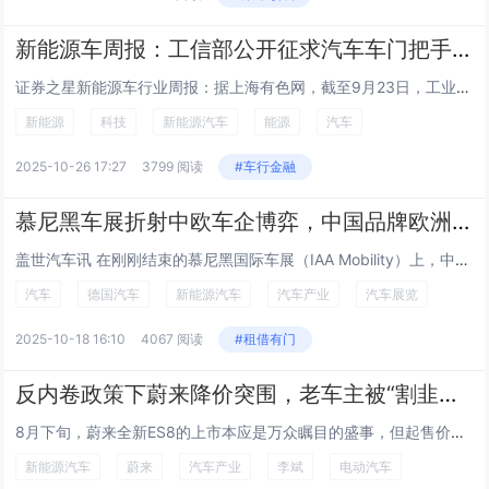
新能源车周报：工信部公开征求汽车车门把手相关强制性国家标准
证券之星新能源车行业周报：据上海有色网，截至9月23日，工业级碳酸锂7.075-7.195万元/吨，均价7.135万元/吨，环比上一工作日下降150元/吨。 碳酸锂期货价格延续震荡走势，主力合约处在7.21-7.45万元/吨之间震荡。上午期...
新能源
科技
新能源汽车
能源
汽车
2025-10-26 17:27
3799 阅读
#车行金融
慕尼黑车展折射中欧车企博弈，中国品牌欧洲攻势加速
盖世汽车讯 在刚刚结束的慕尼黑国际车展（IAA Mobility）上，中国和欧洲的汽车制造商展开了较量，欧洲大陆汽车市场的竞争正在加剧，传统车企如大众、宝马，纷纷推出多款电动化新车型，力图在欧洲本土抵御中国电动汽车巨头比亚迪以及广...
汽车
德国汽车
新能源汽车
汽车产业
汽车展览
2025-10-18 16:10
4067 阅读
#租借有门
反内卷政策下蔚来降价突围，老车主被“割韭菜”成常态？
8月下旬，蔚来全新ES8的上市本应是万众瞩目的盛事，但起售价从老款的52.8万元直降至41.68万元的消息，却如同一颗炸弹，在蔚来车主群体中引发了轩然大波。这场降价，不仅幅度惊人，更涉及主品牌核心产品，甚至蔚来最受关注的电池产品也未能幸...
新能源汽车
蔚来
汽车产业
李斌
电动汽车