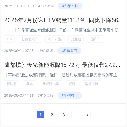
2025-10-01 09:30
4375 阅读
#前沿车技
2025年7月份宋L EV销量1133台, 同比下降56.51%
【车界百晓生 销量数据】 日前，车界百晓生从中国乘用车联席会获得了最新公布的销量数据。2025年7月宋L EV销量为1133辆，在比...
suv
新能源汽车
汽车产业
比亚迪
国产车
2025-09-14 07:18
4961 阅读
#租借有门
成都揽胜极光新能源降15.72万 最低仅售27.26万
【车界百晓生 成都行情】 近日，通过对成都揽胜极光新能源车主实际成交价追踪，车界百晓生发现，揽胜极光新能源目前在售的1款车型最高优惠达15.72万元，实际成交价格为27.26万元，详见下表： 揽胜...
新能源
极光
新能源汽车
能源
路虎揽胜
2025-09-07 14:56
3610 阅读
#租借有门
1
2
3
›
››